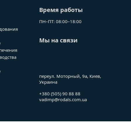
Время работы
ПН–ПТ: 08:00–18:00
удования
Мы на связи
е
опечения
водства
е
переул. Моторный, 9а, Киев,
Украина
+380 (505) 90 88 88
vadimp@rodals.com.ua