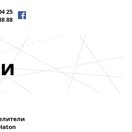
04 25
88 88
ли
елители
Haton