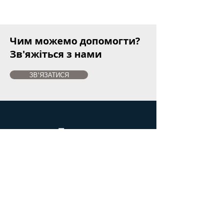
Чим можемо допомогти?
Зв'яжіться з нами
ЗВ'ЯЗАТИСЯ
Послуги
- інжиніринг
- підбір і постачання обладнання
- монтаж
- сервісне обслуговування
- обладнання для хлібопечення
- обладнання для виробництва
виробів із тіста